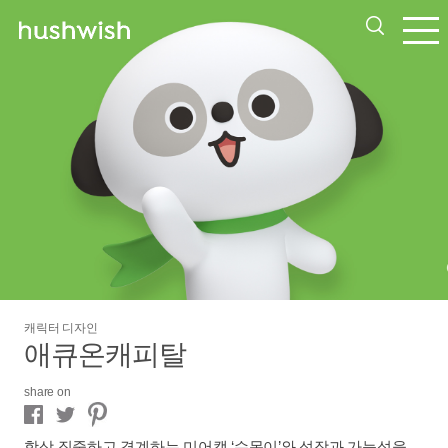
캐릭터 디자인
애큐온캐피탈
share on
항상 집중하고 경계하는 미어캣 ‘슈몽이’와 성장과 가능성을