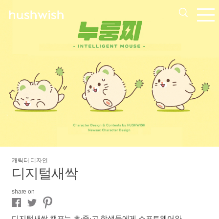
캐릭터 디자인
디지털새싹
share on
디지털새싹 캠프는 초∙중∙고 학생들에게 소프트웨어와