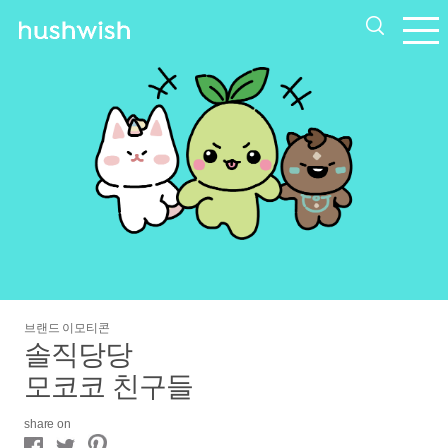
브랜드 이모티콘
솔직당당
모코코 친구들
share on