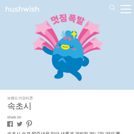
브랜드 이모티콘
속초시
share on
속초시 승격 60주년을 맞아 새롭게 개발된 ‘짜니’와 ‘래요’를