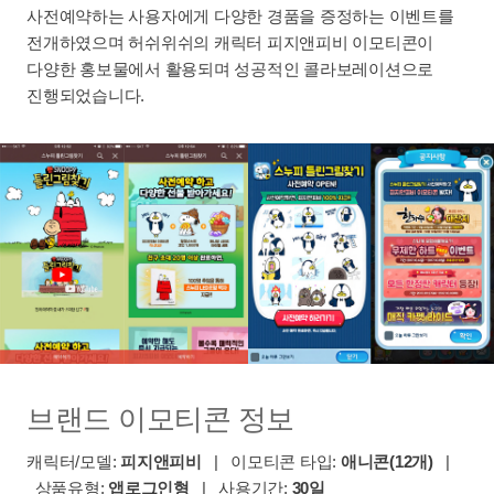
사전예약하는 사용자에게 다양한 경품을 증정하는 이벤트를
전개하였으며 허쉬위쉬의 캐릭터 피지앤피비 이모티콘이
다양한 홍보물에서 활용되며 성공적인 콜라보레이션으로
진행되었습니다.
브랜드 이모티콘 정보
캐릭터/모델:
피지앤피비
| 이모티콘 타입:
애니콘(12개)
|
상품유형:
앱로그인형
| 사용기간:
30일