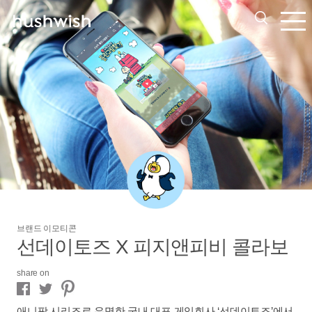
브랜드 이모티콘
선데이토즈 X 피지앤피비 콜라보
share on
애니팡 시리즈로 유명한 국내 대표 게임회사 ‘선데이토즈’에서