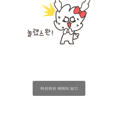
허쉬위쉬 캐릭터 보기