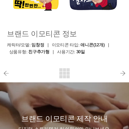
브랜드 이모티콘 정보
캐릭터/모델:
임창정
| 이모티콘 타입:
애니콘(12개)
|
상품유형:
친구추가형
| 사용기간:
30일
브랜드 이모티콘 제작 안내
디지털 스토리텔러 허쉬위쉬와 만나보세요.