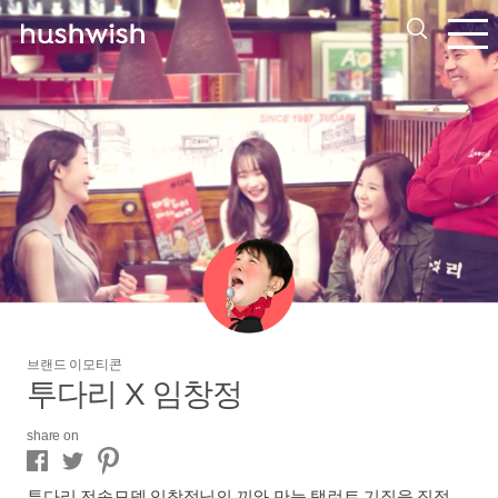
브랜드 이모티콘
투다리 X 임창정
share on
투다리 전속모델 임창정님의 끼와 만능 탤런트 기질을 직접