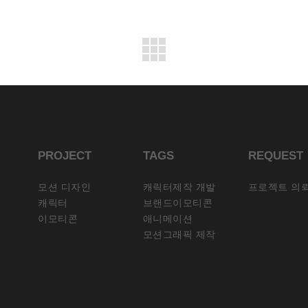
PROJECT
TAGS
REQUEST
모션 디자인
캐릭터제작 개발
프로젝트 의
캐릭터
브랜드이모티콘
이모티콘
애니메이션
모션그래픽 제작